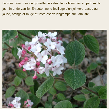
boutons floraux rouge groseille puis des fleurs blanches au parfum de
jasmin et de vanille. En automne le feuillage d’un joli vert passe au
jaune, orange et rouge et reste assez longtemps sur l’arbuste